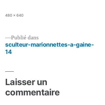
Taille
480 × 640
originale
Publié dans
sculteur-marionnettes-a-gaine-
Navigation
14
de
l’article
Laisser un
commentaire