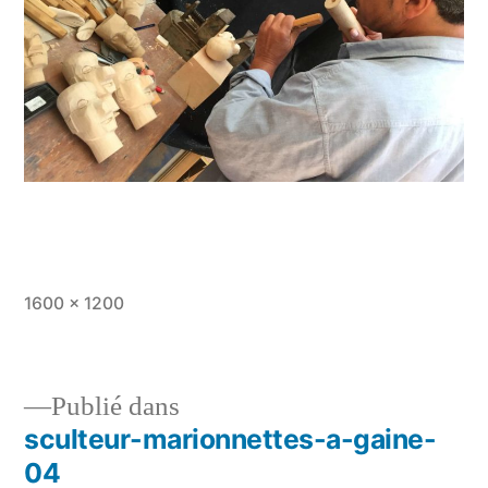
Taille
1600 × 1200
originale
Publié dans
sculteur-marionnettes-a-gaine-
Navigation
04