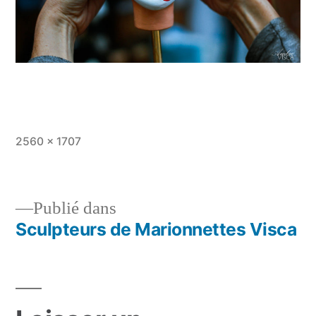
Taille
2560 × 1707
originale
Publié dans
Sculpteurs de Marionnettes Visca
Navigation
de
l’article