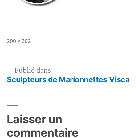
Taille
200 × 202
originale
Publié dans
Sculpteurs de Marionnettes Visca
Navigation
de
l’article
Laisser un
commentaire