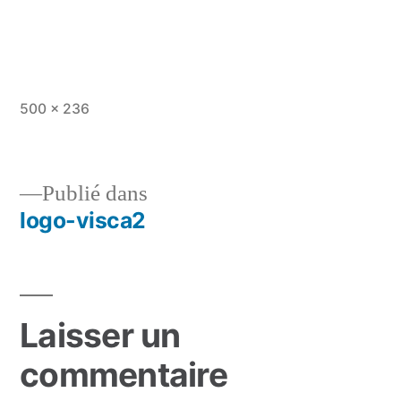
Taille
500 × 236
originale
Publié dans
logo-visca2
Navigation
de
l’article
Laisser un
commentaire