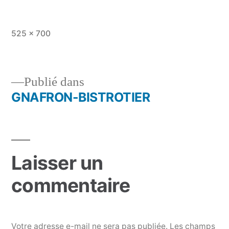
Taille
525 × 700
originale
Publié dans
GNAFRON-BISTROTIER
Navigation
de
l’article
Laisser un
commentaire
Votre adresse e-mail ne sera pas publiée.
Les champs