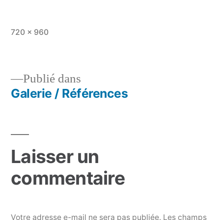
Taille
720 × 960
originale
Publié dans
Galerie / Références
Navigation
de
l’article
Laisser un
commentaire
Votre adresse e-mail ne sera pas publiée.
Les champs