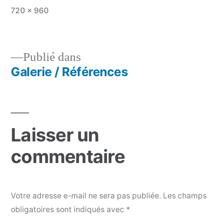
Taille
720 × 960
originale
Publié dans
Galerie / Références
Navigation
de
l’article
Laisser un
commentaire
Votre adresse e-mail ne sera pas publiée.
Les champs
obligatoires sont indiqués avec
*