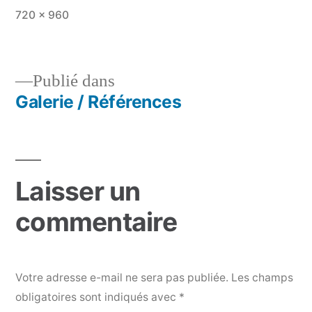
Taille
720 × 960
originale
Publié dans
Galerie / Références
Navigation
de
l’article
Laisser un
commentaire
Votre adresse e-mail ne sera pas publiée.
Les champs
obligatoires sont indiqués avec
*