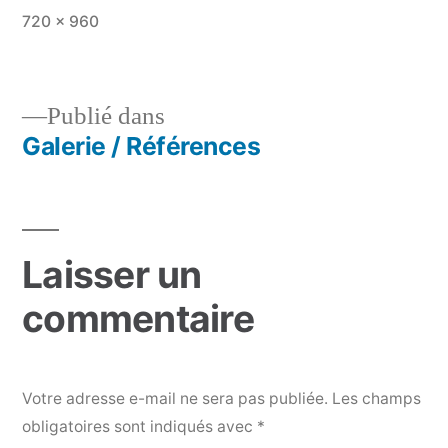
Taille
720 × 960
originale
Publié dans
Galerie / Références
Navigation
de
l’article
Laisser un
commentaire
Votre adresse e-mail ne sera pas publiée.
Les champs
obligatoires sont indiqués avec
*