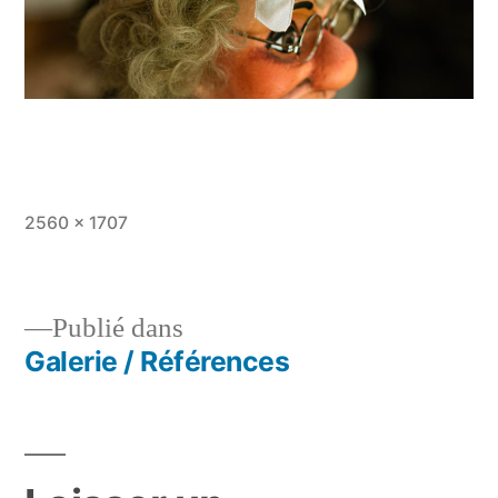
Taille
2560 × 1707
originale
Publié dans
Galerie / Références
Navigation
de
l’article