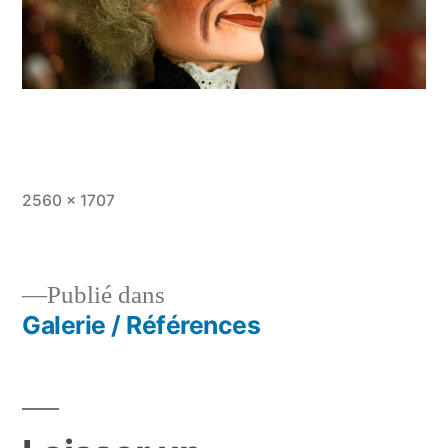
Taille
2560 × 1707
originale
Publié dans
Galerie / Références
Navigation
de
l’article