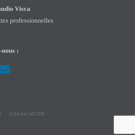
audio Visca
tes professionnelles
-nous :
s
Créé par MC3W