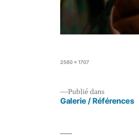
Taille
2560 × 1707
originale
Publié dans
Galerie / Références
Navigation
de