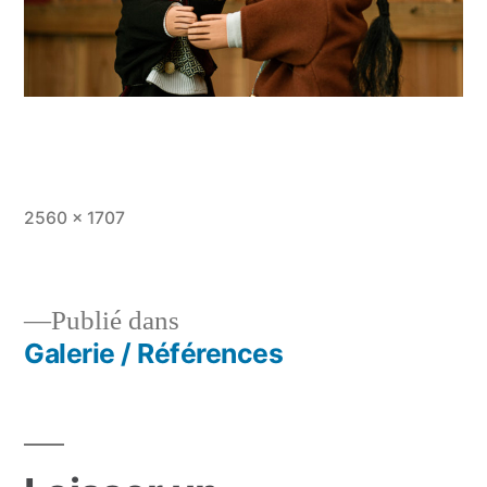
Taille
2560 × 1707
originale
Publié dans
Galerie / Références
Navigation
de
l’article