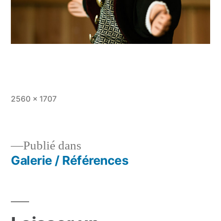
Taille
2560 × 1707
originale
Publié dans
Galerie / Références
Navigation
de
l’article